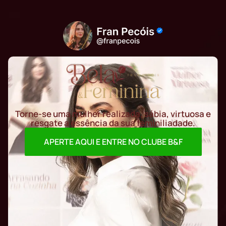
Torne-se uma mulher realizada, sábia, virtuosa e
resgate a essência da sua feminiliadade.
APERTE AQUI E ENTRE NO CLUBE B&F