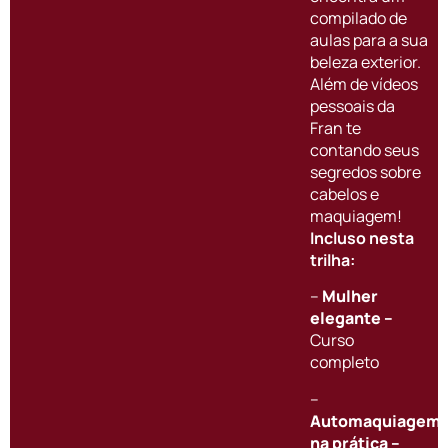
compilado de
aulas para a sua
beleza exterior.
Além de vídeos
pessoais da
Fran te
contando seus
segredos sobre
cabelos e
maquiagem!
Incluso nesta
trilha:
–
Mulher
elegante
–
Curso
completo
–
Automaquiagem
na prática –