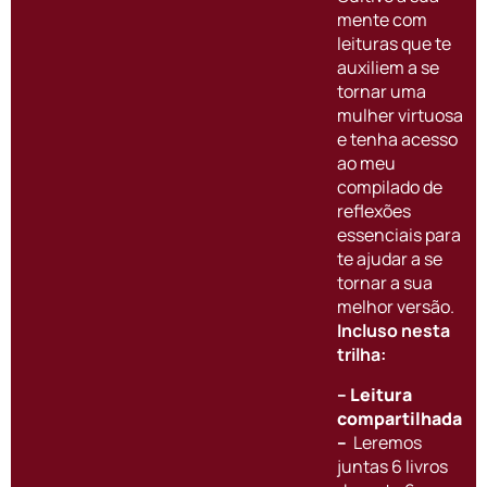
mente com
leituras que te
auxiliem a se
tornar uma
mulher virtuosa
e tenha acesso
ao meu
compilado de
reflexões
essenciais para
te ajudar a se
tornar a sua
melhor versão.
Incluso nesta
trilha:
– Leitura
compartilhada
–
Leremos
juntas 6 livros