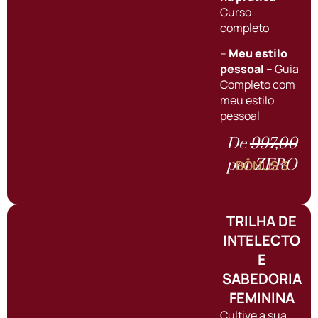
Curso
completo
–
Meu estilo
pessoal –
Guia
Completo com
meu estilo
pessoal
De
997,00
por ZERO
BÔNUS 3
TRILHA DE
INTELECTO
E
SABEDORIA
FEMININA
Cultive a sua