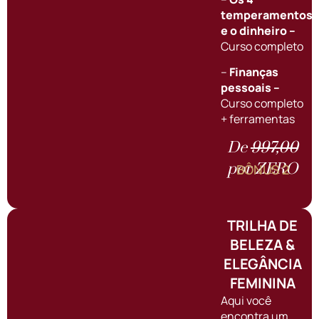
temperamentos
e o dinheiro
–
Curso completo
–
Finanças
pessoais
–
Curso completo
+ ferramentas
De
997,00
por ZERO
BÔNUS 2
TRILHA DE
BELEZA &
ELEGÂNCIA
FEMININA
Aqui você
encontra um