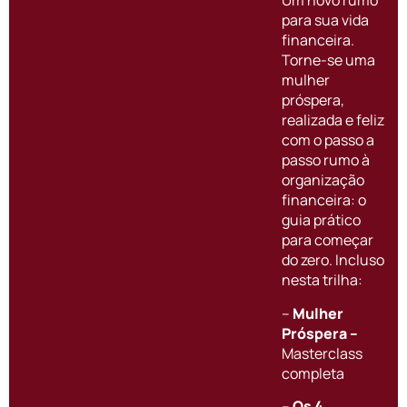
Um novo rumo
para sua vida
financeira.
Torne-se uma
mulher
próspera,
realizada e feliz
com o passo a
passo rumo à
organização
financeira: o
guia prático
para começar
do zero.
Incluso
nesta trilha:
–
Mulher
Próspera
–
Masterclass
completa
–
Os 4