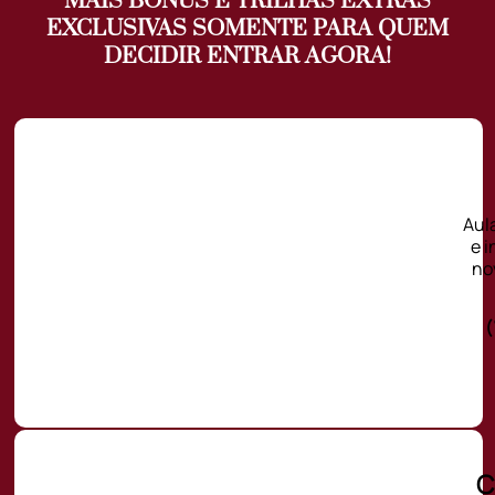
MAIS BÔNUS E TRILHAS EXTRAS
EXCLUSIVAS SOMENTE PARA QUEM
DECIDIR ENTRAR AGORA!
Aul
e 
nov
C