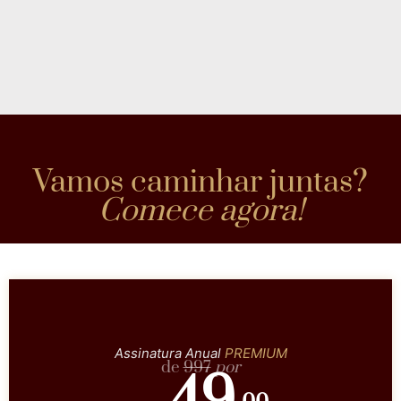
Vamos caminhar juntas?
Comece agora!
Assinatura Anual
PREMIUM
de
997
por